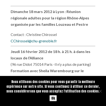
Dimanche 18 mars 2012 à Lyon : Réunion
régionale adultes pour la région Rhône-Alpes
organisée par les familles Louzeau et Pestre
Contact : Christine Chirossel
CChirossel@chu-grenoble.fr
Jeudi 16 février 2012 de 18 h. à 21 h. à dans les
locaux de l’Alliance
(96 rue Didot 75014 Paris -Il n’y a plus de parking)
Formation avec Sheila Warembourg sur le
thème de la vie affective et sexuelle de nos
Nous utilisons des cookies pour vous garantir la meilleure
enfants
expérience sur notre site. Si vous continuez à utiliser ce dernier,
Participation aux frais 10 €
nous considérerons que vous acceptez l'utilisation des cookies.
Cliquer
ici
en savoir plus sur l’animatrice de ces
Ok
formations Sheila Warembourg