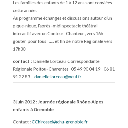
Les familles des enfants de 1 à 12 ans sont conviées
cette année .
Au programme échanges et discussions autour d’un
pique-nique, l’après -midi spectacle théâtral
interactif avec un Conteur- Chanteur , vers 16h
goûter pour tous ….. et fin de notre Régionale vers
17h30
contact :
Danielle Lorceau Correspondante
Régionale Poitou–Charentes 05 49 90 04 19 06 81
91 22 83
danielle.lorceau@neuf.fr
3 juin 2012 : Journée régionale Rhône-Alpes
enfants à Grenoble
Contact :
CChirossel@chu-grenoble.fr