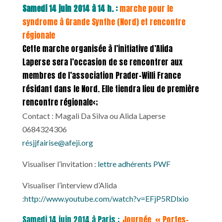
Samedi 14 juin 2014 à 14 h. :
marche pour le
syndrome à Grande Synthe (Nord) et rencontre
régionale
Cette marche organisée à l’initiative d’Alida
Laperse sera l’occasion de se rencontrer aux
membres de l’association Prader-Willi France
résidant dans le Nord. Elle tiendra lieu de première
rencontre régionale<;
Contact : Magali Da Silva ou Alida Laperse
0684324306
ré
sjjfairise@afeji.org
Visualiser l’invitation :
lettre adhérents PWF
Visualiser l’interview d’Alida
:
http://www.youtube.com/watch?v=EFjP5RDlxio
Samedi 14 juin 2014 à Paris :
Journée « Portes-