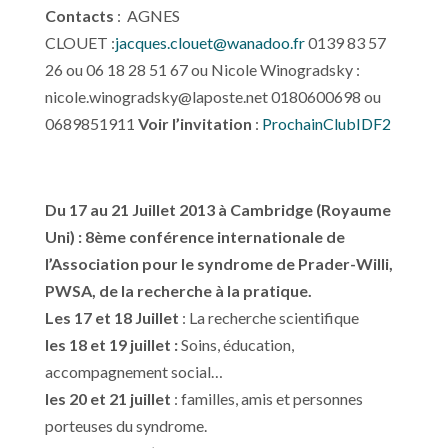
Contacts
: AGNES
CLOUET :
jacques.clouet@wanadoo.fr
0139 83 57
26 ou 06 18 28 51 67 ou Nicole Winogradsky :
nicole.winogradsky@laposte.net
0180600698 ou
0689851911
Voir l’invitation
:
ProchainClubIDF2
Du 17 au 21 Juillet 2013 à Cambridge (Royaume
Uni) : 8ème conférence internationale de
l’Association pour le syndrome de Prader-Willi,
PWSA, de la recherche à la pratique.
Les 17 et 18 Juillet
: La recherche scientifique
les 18 et 19 juillet :
Soins, éducation,
accompagnement social…
les 20 et 21 juillet
: familles, amis et personnes
porteuses du syndrome.