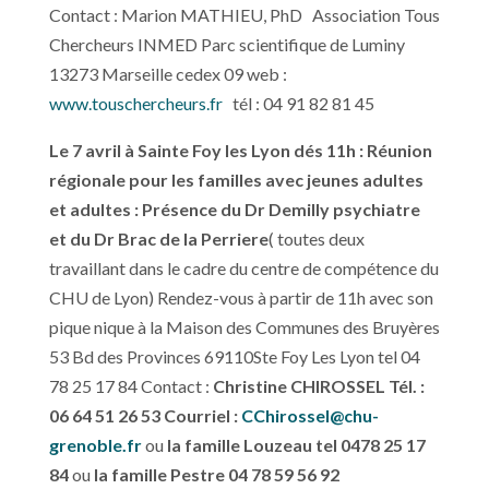
Contact : Marion MATHIEU, PhD Association Tous
Chercheurs INMED Parc scientifique de Luminy
13273 Marseille cedex 09 web :
www.touschercheurs.fr
tél : 04 91 82 81 45
Le 7 avril à Sainte Foy les Lyon dés 11h :
Réunion
régionale pour les familles avec jeunes adu
ltes
et adultes
: Présence du Dr Demilly psychiatre
et du Dr Brac de la Perriere
( toutes deux
travaillant dans le cadre du centre de compétence du
CHU de Lyon) Rendez-vous à partir de 11h avec son
pique nique à la Maison des Communes des Bruyères
53 Bd des Provinces 69110Ste Foy Les Lyon tel 04
78 25 17 84 Contact :
Christine CHIROSSEL Tél. :
06 64 51 26 53 Courriel :
CChirossel@chu-
grenoble.fr
ou
la famille Louzeau tel 0478 25 17
84
ou
la famille Pestre 04 78 59 56 92