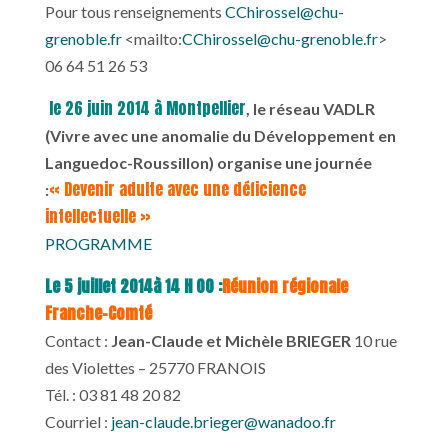
Pour tous renseignements
CChirossel@chu-
grenoble.fr
<mailto:
CChirossel@chu-grenoble.fr
>
06 64 51 26 53
le 26 juin 2014 à Montpellier
, le réseau VADLR
(Vivre avec une anomalie du Développement en
Languedoc-Roussillon) organise une journée
« Devenir adulte avec une déficience
:
intellectuelle »
PROGRAMME
Le 5 juillet 2014à 14 H 00 :
Réunion régionale
Franche-Comté
Contact :
Jean-Claude et Michèle BRIEGER
10 rue
des Violettes – 25770 FRANOIS
Tél. : 03 81 48 20 82
Courriel :
jean-claude.brieger@wanadoo.fr