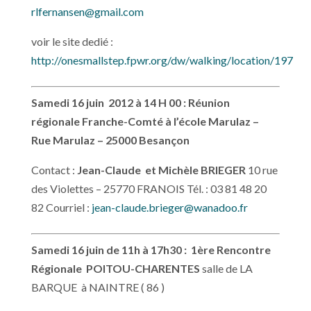
rlfernansen@gmail.com
voir le site dedié :
http://onesmallstep.fpwr.org/dw/walking/location/197
Samedi 16 juin 2012 à 14 H 00 : Réunion
régionale Franche-Comté à l’école Marulaz –
Rue Marulaz – 25000 Besançon
Contact :
Jean-Claude et Michèle BRIEGER
10 rue
des Violettes – 25770 FRANOIS Tél. : 03 81 48 20
82 Courriel :
jean-claude.brieger@wanadoo.fr
Samedi 16 juin de 11h à 17h30 :
1ère Rencontre
Régionale POITOU-CHARENTES
salle de LA
BARQUE à NAINTRE ( 86 )