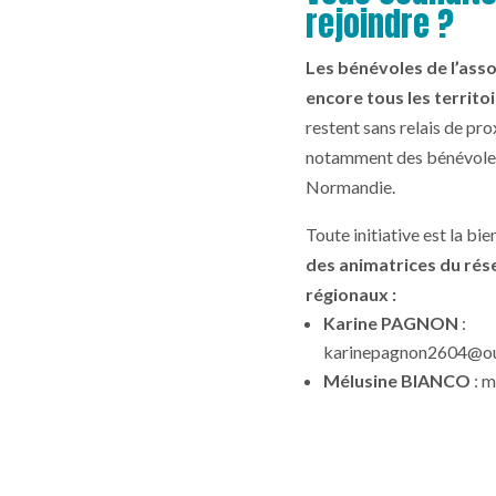
rejoindre ?
Les bénévoles de l’ass
encore tous les territo
restent sans relais de pr
notamment des bénévoles
Normandie.
Toute initiative est la bi
des animatrices du ré
régionaux :
Karine PAGNON
:
karinepagnon2604@ou
Mélusine BIANCO
:
m