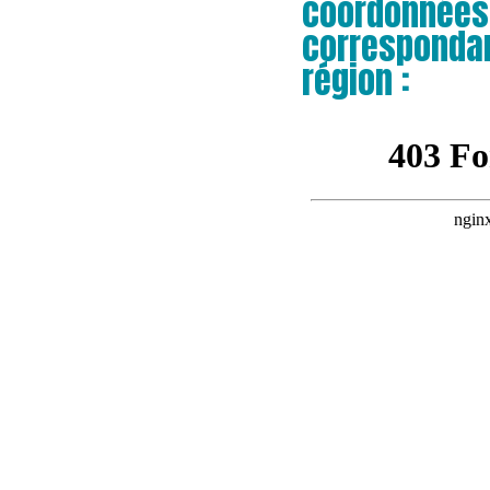
coordonnées
correspondan
région :