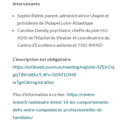
Intervenants
Sophie Biette, parent, administratrice Unapei et
présidente de l’Adapei Loire-Atlantique
Caroline Demily, psychiatre, cheffe du pôle HU-
ADIS de l’hôpital du Vinatier et coordinatrice du
Centre d’Excellence autisme et TND iMIND
L’inscription est obligatoire
.
https://us06web.zoom.us/meeting/register/tZElcOq
gqT8tHdEhz9_4Fv-GDM1ONB-
wTgnG#/registration
Plus d’information à ce lien :
https://centre-
imind.fr/webinaire-imind-14-les-comportements-
defis-entre-competences-professionnelles-et-
familiales/