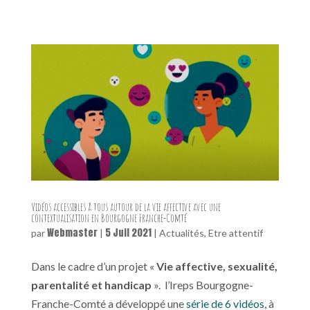
Vidéos accessibles à tous autour de la vie affective avec une
contextualisation en Bourgogne Franche-Comté
Webmaster
5 Juil 2021
par
|
|
Actualités
,
Etre attentif
Dans le cadre d’un projet «
Vie affective, sexualité,
parentalité et handicap
». l’Ireps Bourgogne-
Franche-Comté a développé une
série de 6 vidéos
, à