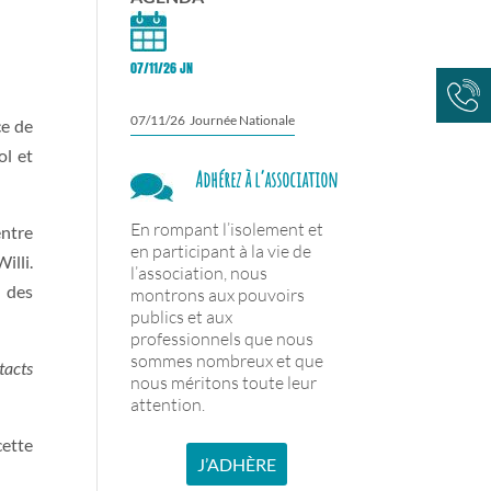
07/11/26 JN
07/11/26 Journée Nationale
ce de
ol et
Adhérez à l’association
En rompant l’isolement et
entre
en participant à la vie de
illi.
l’association, nous
n des
montrons aux pouvoirs
publics et aux
professionnels que nous
sommes nombreux et que
tacts
nous méritons toute leur
attention.
cette
J’ADHÈRE