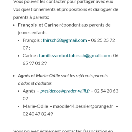
Vous pouvez les contacter pour partager avec eux
vos questionnements et propositions et dialoguer de
parents à parents:
François et Carine
répondent aux parents de
jeunes enfants
François :
fhirsch38@gmail.com
– 06 25 25 72
07 ;
Carine :
famillezambottohirsch@gmail.com
: 06
65 97 01 29
Agnès et Marie-Odile
sont les référents parents
d’ados et d’adultes
Agnès –
presidence@prader-willi.fr
– 02 54 20 63
02
Marie-Odile –
maodile44.besnier@orange.fr
–
02 40 47 82 49
Vous pouvez également contacter l’association en