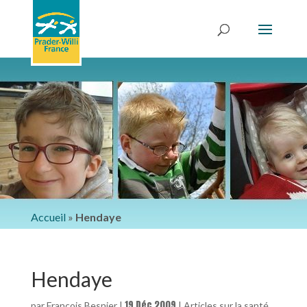
Accueil
»
Hendaye
Hendaye
19 Déc 2009
par
François Besnier
|
|
Articles sur la santé
,