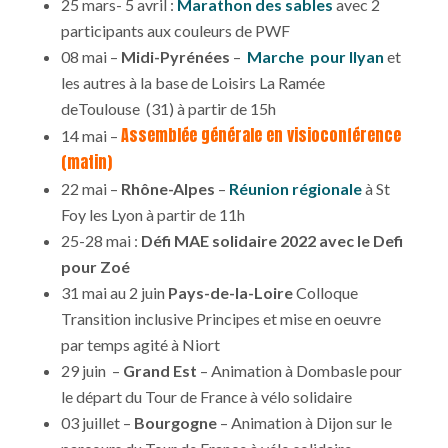
25 mars- 5 avril :
Marathon des sables
avec 2
participants aux couleurs de PWF
08 mai –
Midi-Pyrénées
–
Marche pour Ilyan
et
les autres à la base de Loisirs La Ramée
deToulouse (31) à partir de 15h
Assemblée générale en visioconférence
14 mai –
(matin)
22 mai –
Rhône-Alpes
–
Réunion régionale
à St
Foy les Lyon à partir de 11h
25-28 mai :
Défi MAE solidaire 2022 avec le Defi
pour Zoé
31 mai au 2 juin
Pays-de-la-Loire
Colloque
Transition inclusive Principes et mise en oeuvre
par temps agité à Niort
29 juin –
Grand Est
– Animation à Dombasle pour
le départ du Tour de France à vélo solidaire
03 juillet –
Bourgogne
– Animation à Dijon sur le