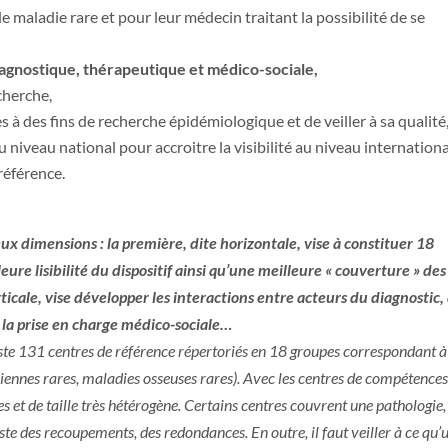
 de maladie rare et pour leur médecin traitant la possibilité de se
iagnostique, thérapeutique et médico-sociale,
cherche,
es à des fins de recherche épidémiologique et de veiller à sa qualité
au niveau national pour accroitre la visibilité au niveau internationa
référence.
eux dimensions : la première, dite horizontale, vise à constituer 18
ure lisibilité du dispositif ainsi qu’une meilleure « couverture » des
icale, vise développer les interactions entre acteurs du diagnostic,
e la prise en charge médico-sociale…
iste 131 centres de référence répertoriés en 18 groupes correspondant à
ennes rares, maladies osseuses rares). Avec les centres de compétences,
 et de taille très hétérogène. Certains centres couvrent une pathologie,
ste des recoupements, des redondances. En outre, il faut veiller à ce qu’