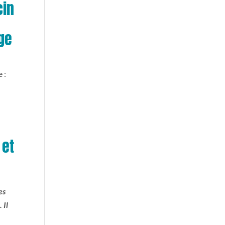
cin
t
nge
 :
 et
es
 Il