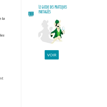
Le guide des pratiques
partagées
e la
les
VOIR
ant