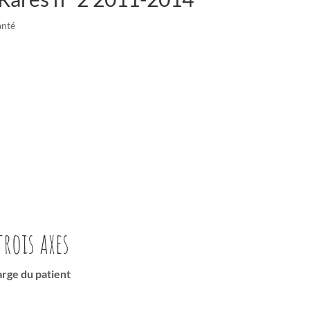
anté
rois axes
harge du patient