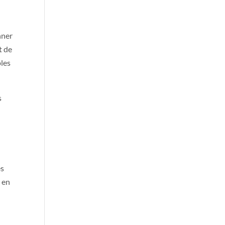
nner
t de
ples
s
es
 en