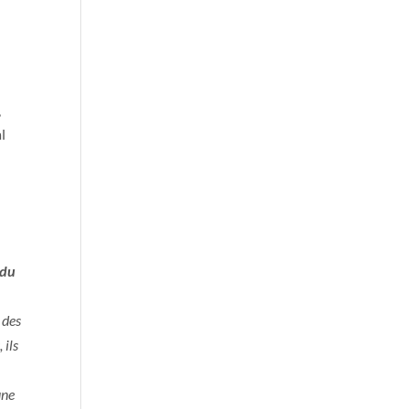
,
l
 du
 des
 ils
une