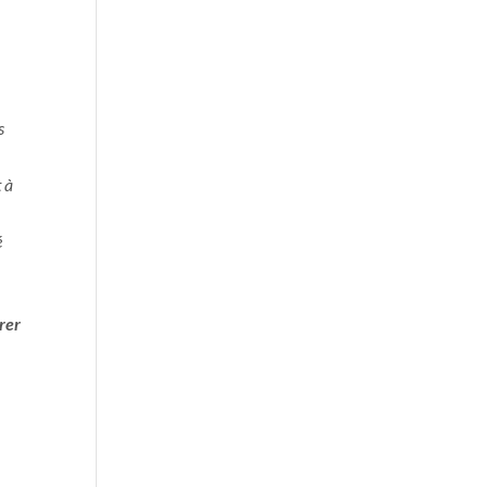
s
 à
é
rer