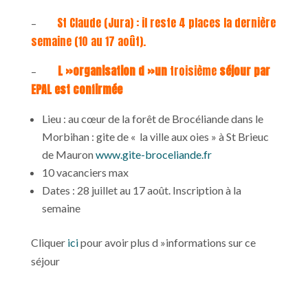
St Claude (Jura) : il reste 4 places la dernière
–
semaine (10 au 17 août).
L »organisation d »un
troisième
séjour par
–
EPAL est confirmée
Lieu : au cœur de la forêt de Brocéliande dans le
Morbihan : gite de « la ville aux oies » à St Brieuc
de Mauron
www.gite-broceliande.fr
10 vacanciers max
Dates : 28 juillet au 17 août. Inscription à la
semaine
Cliquer
ici
pour avoir plus d »informations sur ce
séjour