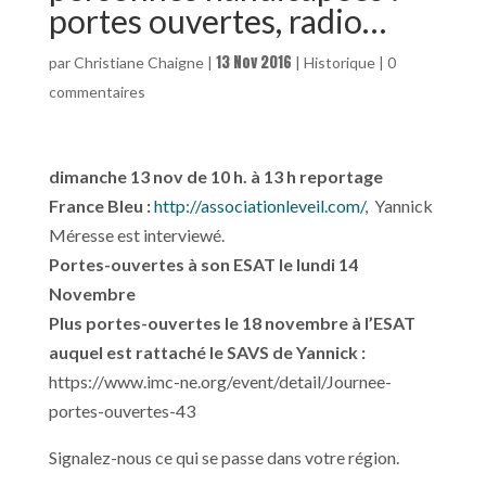
portes ouvertes, radio…
13 Nov 2016
par
Christiane Chaigne
|
|
Historique
|
0
commentaires
dimanche 13 nov de 10 h. à 13 h reportage
France Bleu :
http://associationleveil.com/
, Yannick
Méresse est interviewé.
Portes-ouvertes à son ESAT le
lundi 14
Novembre
Plus portes-ouvertes le 18 novembre à l’ESAT
auquel est rattaché le SAVS de Yannick :
https://www.imc-ne.org/event/detail/Journee-
portes-ouvertes-43
Signalez-nous ce qui se passe dans votre région.