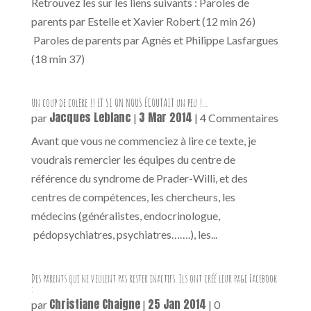
Retrouvez les sur les liens suivants : Paroles de
parents par Estelle et Xavier Robert (12 min 26)
Paroles de parents par Agnès et Philippe Lasfargues
(18 min 37)
Un coup de colère !! ET SI ON NOUS ÉCOUTAIT un peu !…
Jacques Leblanc
3 Mar 2014
par
|
| 4 Commentaires
Avant que vous ne commenciez à lire ce texte, je
voudrais remercier les équipes du centre de
référence du syndrome de Prader-Willi, et des
centres de compétences, les chercheurs, les
médecins (généralistes, endocrinologue,
pédopsychiatres, psychiatres…….), les...
Des parents qui ne veulent pas rester inactifs. Ils ont créé leur page Facebook
:
Christiane Chaigne
25 Jan 2014
par
|
| 0