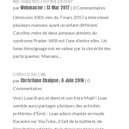
Mères courage prêtes à tout pour leur enfant
Webmaster
13 Mar 2017
par
|
| 0 Commentaires
L'émission 1001 vies du 7 mars 2017 a interviewé
plusieurs mamans ayant un enfant différent.
Caroline, mère de deux jumeaux atteints du
syndrome Prader-Willi est l'une d'entre elles. Un
beau témoignage mis en valeur par la sincérité des
participantes: Mamans...
La réponse de Loan à Emil
Christiane Chaigne
6 Juin 2016
par
|
| 0
Commentaires
Voici Loan 8 ans et demi et son frère Maël ! Loan
semble aussi partager plusieurs des activités
préférées d'Émil. : Loan adore chanter en mode
Karaoke sur YouTube...il fait de la batterie, de
l'équitation adaptée, de la danse moderne Jazz,