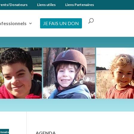
rents/Donateurs
Liens utiles
Liens Partenaires
ofessionnels
JE FAIS UN DON
AGENDA