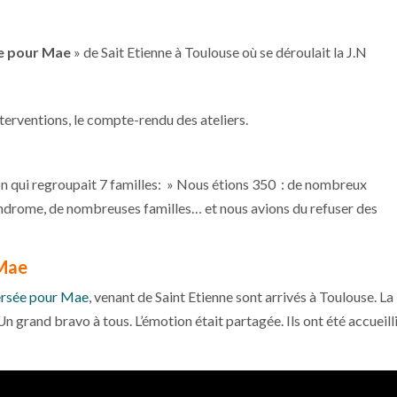
e pour Mae
» de Sait Etienne à Toulouse où se déroulait la J.N
nterventions, le compte-rendu des ateliers.
on qui regroupait 7 familles: » Nous étions 350 : de nombreux
ndrome, de nombreuses familles… et nous avions du refuser des
 Mae
versée pour Mae
, venant de Saint Etienne sont arrivés à Toulouse. La
 grand bravo à tous. L’émotion était partagée. Ils ont été accueill