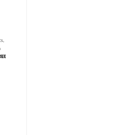
s,
n
eux