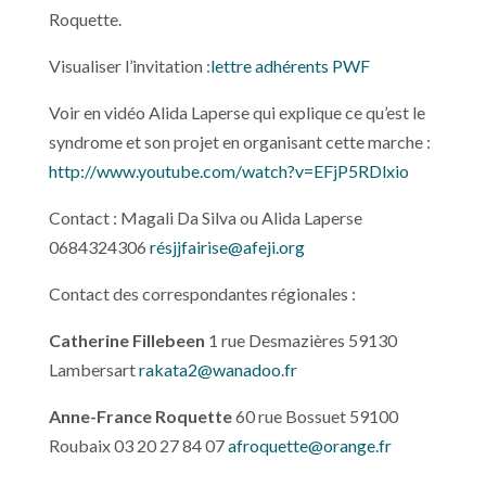
Roquette.
Visualiser l’invitation :
lettre adhérents PWF
Voir en vidéo Alida Laperse qui explique ce qu’est le
syndrome et son projet en organisant cette marche :
http://www.youtube.com/watch?v=EFjP5RDlxio
Contact : Magali Da Silva ou Alida Laperse
0684324306
ré
sjjfairise@afeji.org
Contact des correspondantes régionales :
Catherine Fillebeen
1 rue Desmazières 59130
Lambersart
rakata2@wanadoo.fr
Anne-France Roquette
60 rue Bossuet 59100
Roubaix 03 20 27 84 07
afroquette@orange.fr