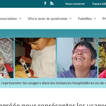
Nous contacter
Espace Ad
association
Vivre avec le syndrome
Familles
Pr
 représenter les usagers dans les instances hospitalières ou de
 agréée pour représenter les usage