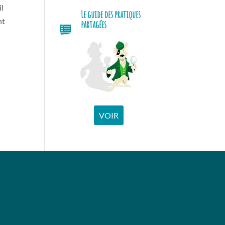
il
Le guide des pratiques
nt
partagées
VOIR