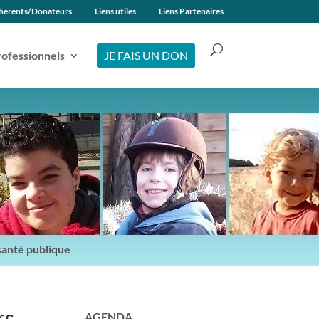
hérents/Donateurs
Liens utiles
Liens Partenaires
ofessionnels
JE FAIS UN DON
 santé publique
rs
AGENDA