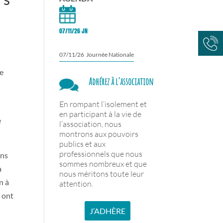
07/11/26 JN
07/11/26 Journée Nationale
ue
Adhérez à l’association
En rompant l’isolement et
en participant à la vie de
e
l’association, nous
montrons aux pouvoirs
publics et aux
professionnels que nous
ons
sommes nombreux et que
à
nous méritons toute leur
n à
attention.
s ont
J’ADHÈRE