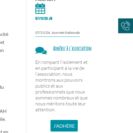
07/11/26 JN
07/11/26 Journée Nationale
scité
jet
Adhérez à l’association
 un
En rompant l’isolement et
en participant à la vie de
l’association, nous
montrons aux pouvoirs
publics et aux
du
professionnels que nous
sommes nombreux et que
nous méritons toute leur
attention.
MSAH
le.
J’ADHÈRE
st en