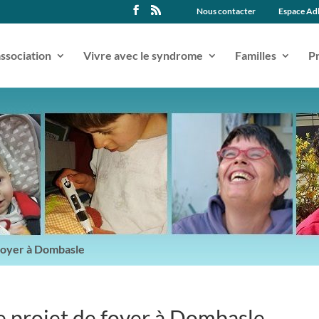
Nous contacter
Espace Ad
association
Vivre avec le syndrome
Familles
Pr
e foyer à Dombasle
le projet de foyer à Dombasle