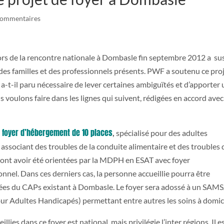
commentaires
lors de la rencontre nationale à Dombasle fin septembre 2012 a su
 des familles et des professionnels présents. PWF a soutenu ce pro
 a-t-il paru nécessaire de lever certaines ambiguïtés et d’apporter
s voulons faire dans les lignes qui suivent, rédigées en accord avec
un foyer d’hébergement de 10 places
,
spécialisé pour des adultes
ssociant des troubles de la conduite alimentaire et des troubles 
ont avoir été orientées par la MDPH en ESAT avec foyer
nnel. Dans ces derniers cas, la personne accueillie pourra être
lisées du CAPs existant à Dombasle. Le foyer sera adossé à un SA
 Adultes Handicapés) permettant entre autres les soins à domici
ies dans ce foyer est national, mais privilégie l’inter régions. Il e