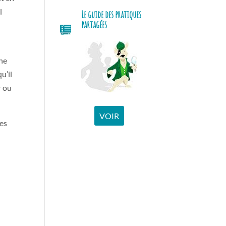
l
Le guide des pratiques
partagées
une
u’il
r ou
VOIR
des