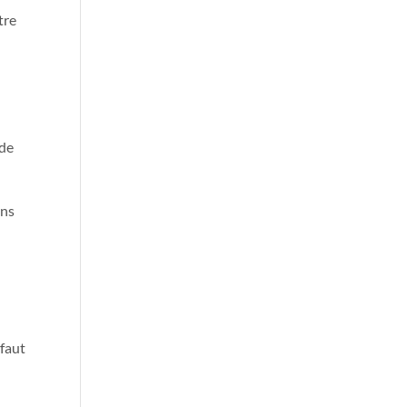
tre
 de
ans
 faut