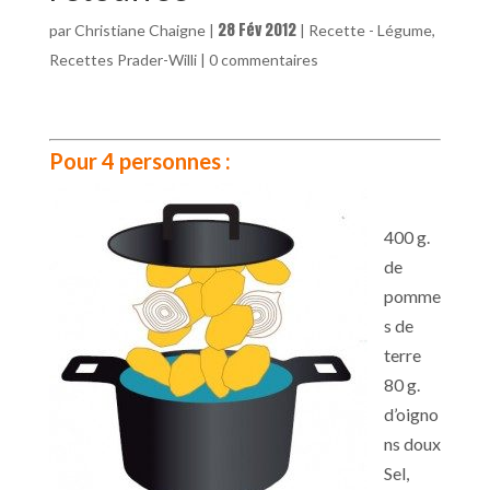
28 Fév 2012
par
Christiane Chaigne
|
|
Recette - Légume
,
Recettes Prader-Willi
|
0 commentaires
Pour 4 personnes :
400 g.
de
pomme
s de
terre
80 g.
d’oigno
ns doux
Sel,