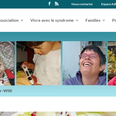
Nous contacter
Espace Ad
association
Vivre avec le syndrome
Familles
Pr
r-Willi