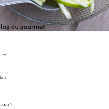
ntrée
ibres
u sucrée