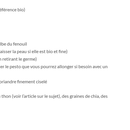
référence bio)
ulbe du fenouil
ser la peau si elle est bio et fine)
 retirant le germe)
er le pesto que vous pourrez allonger si besoin avec un
coriandre finement ciselé
hon (voir l’article sur le sujet), des graines de chia, des