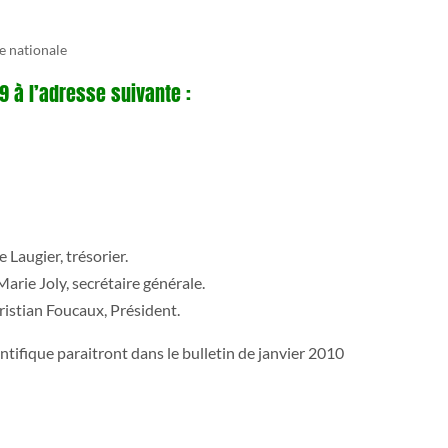
ie nationale
9 à l’adresse suivante :
 Laugier, trésorier.
arie Joly, secrétaire générale.
ristian Foucaux, Président.
tifique paraitront dans le bulletin de janvier 2010