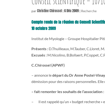
Conseil scientifique – 10/1
Christine Chirossel
6 Déc 2009
par
|
|
Recherche
Compte rendu de la réunion du Conseil Scientifi
10 octobre 2009
Institut de Myologie – Groupe Hospitalier Pit
Présents :
D.Thuilleaux, M.Tauber, C.Lloret, M
Excusés :
M.Nicolino, B.Bollaert, P.Coppet, C.P
C.Chirossel (APWF)
– annonce le
départ du Dr Anne Postel-Vina
démission pour des raisons personnelles. Elle 
– fait remonter les souhaits de l’association :
– Il est rappelé qu’un « budget recherche » est