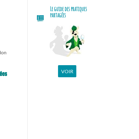
Le guide des pratiques
partagées
elon
VOIR
tées