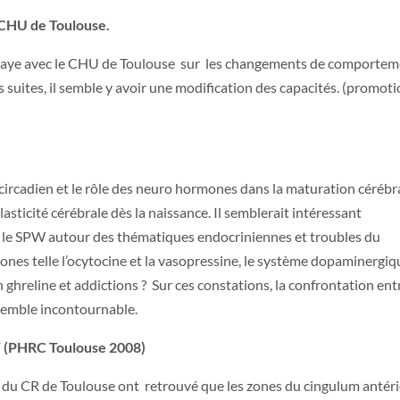
e CHU de Toulouse.
Hendaye avec le CHU de Toulouse sur les changements de comporte
 suites, il semble y avoir une modification des capacités. (promot
ircadien et le rôle des neuro hormones dans la maturation cérébra
plasticité cérébrale dès la naissance. Il semblerait intéressant
r le SPW autour des thématiques endocriniennes et troubles du
es telle l’ocytocine et la vasopressine, le système dopaminergiq
on ghreline et addictions ? Sur ces constations, la confrontation ent
 semble incontournable.
W (PHRC Toulouse 2008)
ux du CR de Toulouse ont retrouvé que les zones du cingulum antér