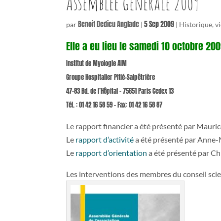
Assemblée générale 2009
Benoit Dedieu Anglade
5 Sep 2009
par
|
|
Historique
,
v
Elle a eu lieu le samedi 10 octobre 200
Institut de Myologie AIM
Groupe Hospitalier Pitié-Salpêtrière
47-83 Bd. de l’Hôpital – 75651 Paris Cedex 13
Tél. : 01 42 16 58 59 – Fax: 01 42 16 58 87
Le rapport financier a été présenté par Maurice
Le
rapport d’activité
a été présenté par Anne-M
Le
rapport d’orientation
a été présenté par Ch
Les interventions des membres du conseil scien