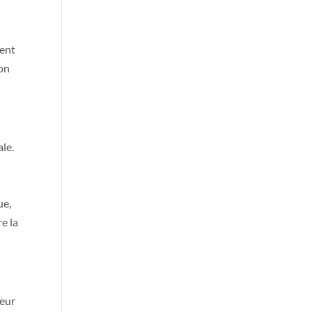
ment
ion
le.
ue,
re la
ieur