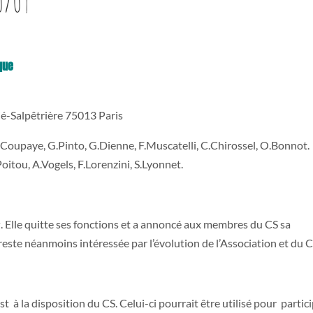
0/09
que
ié-Salpêtrière 75013 Paris
.Coupaye, G.Pinto, G.Dienne, F.Muscatelli, C.Chirossel, O.Bonnot.
oitou, A.Vogels, F.Lorenzini, S.Lyonnet.
y
. Elle quitte ses fonctions et a annoncé aux membres du CS sa
reste néanmoins intéressée par l’évolution de l’Association et du C
 à la disposition du CS. Celui-ci pourrait être utilisé pour partic