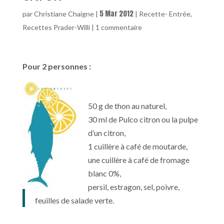
5 Mar 2012
par
Christiane Chaigne
|
|
Recette- Entrée
,
Recettes Prader-Willi
|
1 commentaire
Pour 2 personnes :
50 g de thon au naturel,
30 ml de Pulco citron ou la pulpe
d’un citron,
1 cuillère à café de moutarde,
une cuillère à café de fromage
blanc 0%,
persil, estragon, sel, poivre,
feuilles de salade verte.