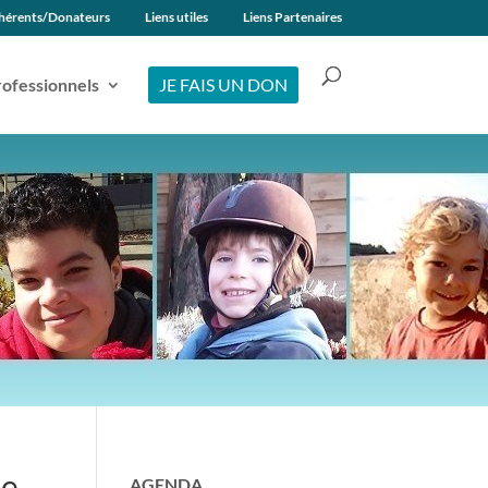
hérents/Donateurs
Liens utiles
Liens Partenaires
ofessionnels
JE FAIS UN DON
le
AGENDA