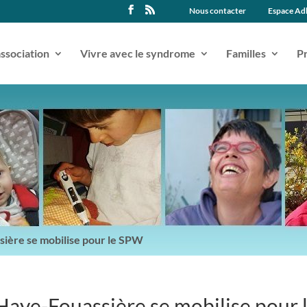
Nous contacter
Espace Ad
association
Vivre avec le syndrome
Familles
Pr
ière se mobilise pour le SPW
Haye-Fouassière se mobilise pour 