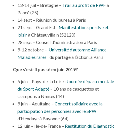
13-14 juil – Bretagne –
Trail au profit de PWF
à
Pancé (35)
14 sept – Réunion du bureau à Paris
21 sept – Grand Est–
Manifestation sportive et
loisir
à Châteauvillain (52120)
28 sept – Conseil d’administration à Paris
9-12 octobre –
Université d’automne Alliance
Maladies rares
: du partage à l’action, à Paris
Que s’est-il passé en juin 2019?
6 juin – Pays-de-la Loire :
Journée départementale
du Sport Adapté
– 10 ans de casquettes et
crampons à Nantes (44)
9 juin – Aquitaine –
Concert solidaire avec la
participation des personnes avec le SPW
d’Hendaye à Bayonne (64)
12 juin – Île-de-France –
Restitution du Diagnostic