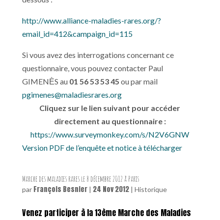
http://www.alliance-maladies-rares.org/?
email_id=412&campaign_id=115
Si vous avez des interrogations concernant ce
questionnaire, vous pouvez contacter Paul
GIMENЀS au
01 56 53 53 45
ou par mail
pgimenes@maladiesrares.org
Cliquez sur le lien suivant pour accéder
directement au questionnaire :
https://www.surveymonkey.com/s/N2V6GNW
Version PDF de l’enquête et notice à télécharger
Marche des maladies rares le 8 décembre 2012 à Paris
François Besnier
24 Nov 2012
par
|
|
Historique
Venez p
articiper à la 13ème Marche des Maladies