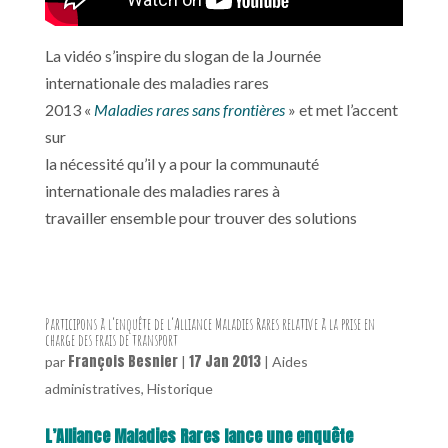
La vidéo s’inspire du slogan de la Journée
internationale des maladies rares
2013 «
Maladies rares sans frontières
» et met l’accent
sur
la nécessité qu’il y a pour la communauté
internationale des maladies rares à
travailler ensemble pour trouver des solutions
Participons à l’enquête de l’Alliance Maladies Rares relative à la prise en
charge des frais de transport
François Besnier
17 Jan 2013
par
|
|
Aides
administratives
,
Historique
L’Alliance Maladies Rares lance une enquête