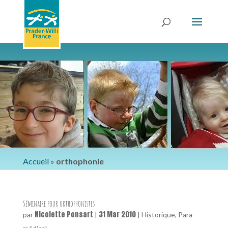
Accueil
»
orthophonie
Séminaire pour orthophonistes
Nicolette Ponsart
31 Mar 2010
par
|
|
Historique
,
Para-