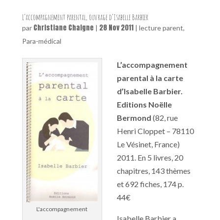
L’accompagnement parental, ouvrage d’Isabelle Barbier
Christiane Chaigne
28 Nov 2011
par
|
|
lecture parent
,
Para-médical
L’accompagnement
parental à la carte
d’Isabelle Barbier.
Editions Noëlle
Bermond
(82, rue
Henri Cloppet – 78110
Le Vésinet, France)
2011. En 5 livres, 20
chapitres, 143 thèmes
et 692 fiches, 174 p.
44€
L'accompagnement
Isabelle Barbier a