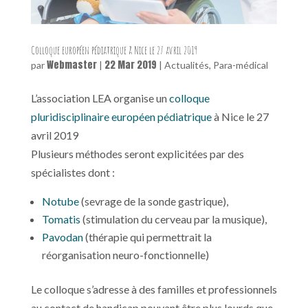
Colloque européen pédiatrique à Nice le 27 avril 2019
Webmaster
22 Mar 2019
par
|
|
Actualités
,
Para-médical
L’association LEA organise un
colloque
pluridisciplinaire européen pédiatrique
à Nice le 27
avril 2019
Plusieurs méthodes seront explicitées par des
spécialistes dont :
Notube
(sevrage de la sonde gastrique),
Tomatis
(stimulation du cerveau par la musique),
Pavodan
(thérapie qui permettrait la
réorganisation neuro-fonctionnelle)
Le colloque s’adresse à des familles et professionnels
au contact de handicap pouvant être plus lourds que