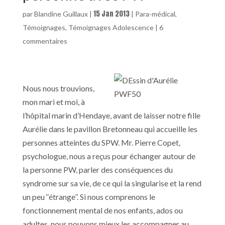
15 Jan 2013
par
Blandine Guillaux
|
|
Para-médical
,
Témoignages
,
Témoignages Adolescence
|
6
commentaires
Nous nous trouvions,
mon mari et moi, à
l’hôpital marin d’Hendaye, avant de laisser notre fille
Aurélie dans le pavillon Bretonneau qui accueille les
personnes atteintes du SPW. Mr. Pierre Copet,
psychologue, nous a reçus pour échanger autour de
la personne PW, parler des conséquences du
syndrome sur sa vie, de ce qui la singularise et la rend
un peu ‘‘étrange’’. Si nous comprenons le
fonctionnement mental de nos enfants, ados ou
adultes, nous pouvons mieux les accompagner au