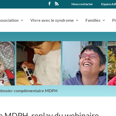
Nous contacter
Espace Ad
association
Vivre avec le syndrome
Familles
Pr
e dossier complémentaire MDPH
e MDPH, replay du webinaire