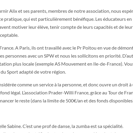
rnir Alix et ses parents, membres de notre association, nous espé
te pratique, qui est particulièrement bénéfique. Les éducateurs en
ent motiver leur élève, tenir compte de leurs capacités et de leur
cceptable.
France. A Paris, ils ont travaillé avec le Pr Poitou en vue de démon
es personnes avec un SPW et nous les sollicitons en priorité. D’au
ntation plus locale (exemple AS Mouvement en Ile-de-France). Vou
 du Sport adapté de votre région.
considérée comme un service à la personne, et donc ouvre un droit à
fond légal. L’association Prader-Willi France, grâce au Tour de Fra
inancer le reste (dans la limite de 500€/an et des fonds disponibles
lle Sabine. C’est une prof de danse, la zumba est sa spécialité.