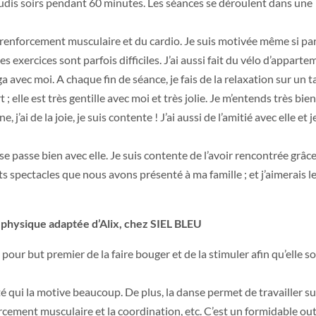
s jeudis soirs pendant 60 minutes. Les séances se déroulent dans une
u renforcement musculaire et du cardio. Je suis motivée même si pa
es exercices sont parfois difficiles. J’ai aussi fait du vélo d’apparte
ga avec moi. A chaque fin de séance, je fais de la relaxation sur un t
; elle est très gentille avec moi et très jolie. Je m’entends très bie
 j’ai de la joie, je suis contente ! J’ai aussi de l’amitié avec elle et 
 se passe bien avec elle. Je suis contente de l’avoir rencontrée grâce
ts spectacles que nous avons présenté à ma famille ; et j’aimerais l
 physique adaptée d’Alix, chez SIEL BLEU
pour but premier de la faire bouger et de la stimuler afin qu’elle so
té qui la motive beaucoup. De plus, la danse permet de travailler su
cement musculaire et la coordination, etc. C’est un formidable out