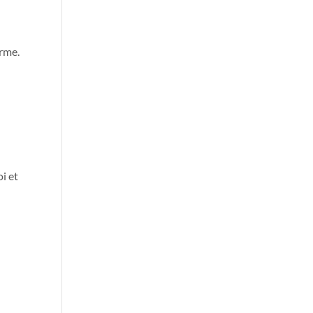
orme.
n
oi et