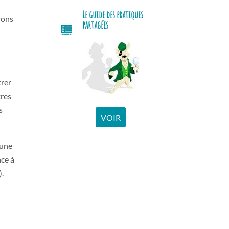
Le guide des pratiques
rons
partagées
trer
tres
s
VOIR
 une
nce à
).