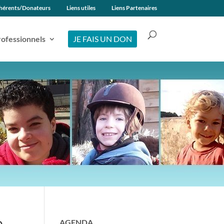
hérents/Donateurs
Liens utiles
Liens Partenaires
ofessionnels
JE FAIS UN DON
e
AGENDA