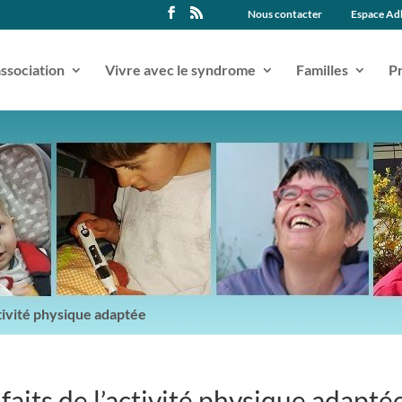
Nous contacter
Espace Ad
association
Vivre avec le syndrome
Familles
Pr
tivité physique adaptée
aits de l’activité physique adapté