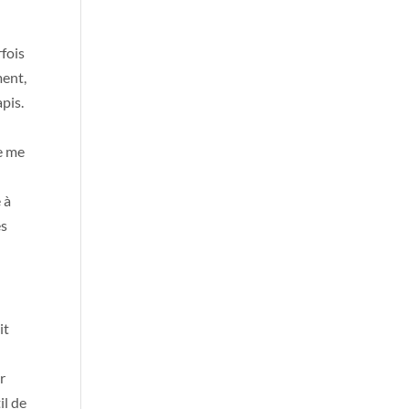
rfois
ment,
apis.
n
je me
 à
es
it
r
il de