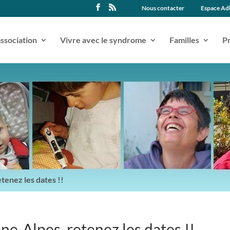
Nous contacter
Espace Ad
association
Vivre avec le syndrome
Familles
Pr
tenez les dates !!
e-Alpes, retenez les dates !!